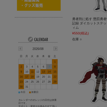
勇者刑に処す 懲罰勇者9
記録 ダイカットステッ
ィム
¥550
(税込)
在庫 ○
2026/08
日
月
火
水
木
金
土
1
2
3
4
5
6
7
8
9
10
11
12
13
14
15
16
17
18
19
20
21
22
23
24
25
26
27
28
29
30
31
■
■
今日
休業日
カレンダーのオレンジの日付は休業
日です。
サポート・発送はお休みさせて頂い