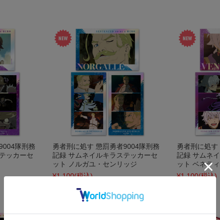
004隊刑務
勇者刑に処す 懲罰勇者9004隊刑務
勇者刑に処す 
ステッカーセ
記録 サムネイルキラステッカーセ
記録 サムネ
ット ノルガユ・センリッジ
ット ベネテ
¥1,100
(税込)
¥1,100
(税込)