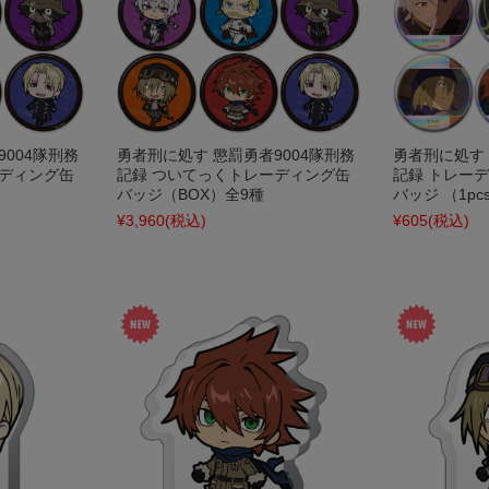
004隊刑務
勇者刑に処す 懲罰勇者9004隊刑務
勇者刑に処す 
ーディング缶
記録 ついてっくトレーディング缶
記録 トレー
バッジ（BOX）全9種
バッジ （1pc
¥3,960
(税込)
¥605
(税込)