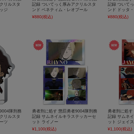
アクリルスタ
記録 ついてっく厚みアクリルスタ
記録 ついて
ッジ
ンド ベネティム・レオプール
ンド ドッタ
¥880
(税込)
¥880
(税込)
004隊刑務
勇者刑に処す 懲罰勇者9004隊刑務
勇者刑に処す 
アクリルスタ
記録 サムネイルキラステッカーセ
記録 サムネ
ーツ
ット ライノー
ット ジェイ
¥1,100
(税込)
¥1,100
(税込)