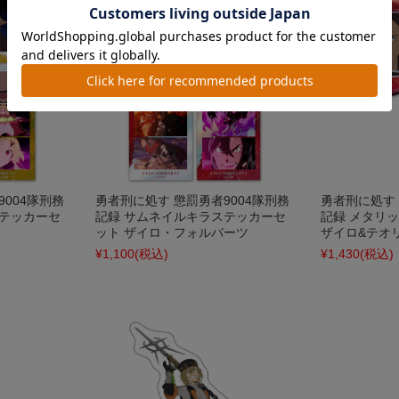
004隊刑務
勇者刑に処す 懲罰勇者9004隊刑務
勇者刑に処す 
ステッカーセ
記録 サムネイルキラステッカーセ
記録 メタリ
ット ザイロ・フォルバーツ
ザイロ&テオ
¥1,100
(税込)
¥1,430
(税込)