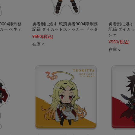
004隊刑務
勇者刑に処す 懲罰勇者9004隊刑務
勇者刑に処す 
カー ベネテ
記録 ダイカットステッカー ドッタ
記録 ダイカ
シェ
¥550
(税込)
¥550
(税込)
在庫 ○
在庫 ○