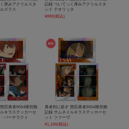
っく厚みアクリルスタ
記録 ついてっく厚みアクリルスタ
・ルズラス
ンド テオリッタ
¥880
(税込)
懲罰勇者9004隊刑務
勇者刑に処す 懲罰勇者9004隊刑務
イルキラステッカーセ
記録 サムネイルキラステッカーセ
ス・パーチラクト
ット ツァーヴ
¥1,100
(税込)