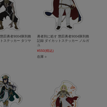
懲罰勇者9004隊刑務
勇者刑に処す 懲罰勇者9004隊刑務
ットステッカー タツヤ
記録 ダイカットステッカー ノルガ
ユ
¥550
(税込)
在庫 ○