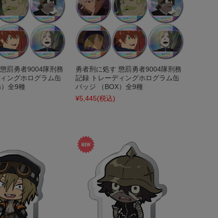
懲罰勇者9004隊刑務
勇者刑に処す 懲罰勇者9004隊刑務
ディングホログラム缶
記録 トレーディングホログラム缶
s）全9種
バッジ （BOX）全9種
¥5,445
(税込)