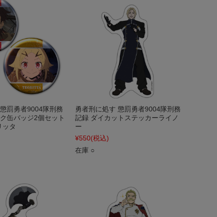
懲罰勇者9004隊刑務
勇者刑に処す 懲罰勇者9004隊刑務
ック缶バッジ2個セット
記録 ダイカットステッカーライノ
リッタ
ー
¥550
(税込)
在庫 ○