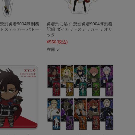
懲罰勇者9004隊刑務
勇者刑に処す 懲罰勇者9004隊刑務
ットステッカー パトー
記録 ダイカットステッカー テオリ
ッタ
¥550
(税込)
在庫 ○