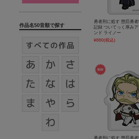
勇者刑に処す 懲罰勇者9
作品名50音順で探す
記録 ついてっく厚み
ンド ライノー
¥880
(税込)
勇者刑に処す 懲罰勇者9