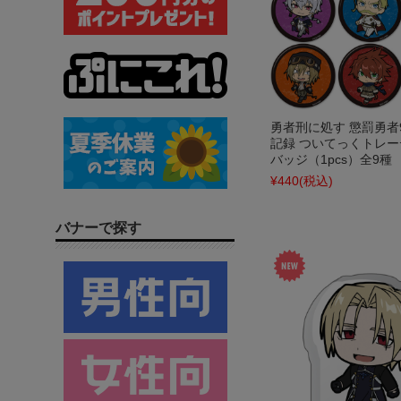
勇者刑に処す 懲罰勇者9
記録 ついてっくトレ
バッジ（1pcs）全9種
¥440
(税込)
バナーで探す