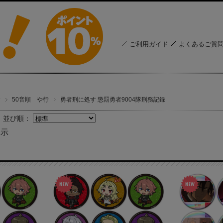
ご利用ガイド
よくあるご質
す
50音順 や行
勇者刑に処す 懲罰勇者9004隊刑務記録
並び順：
表示