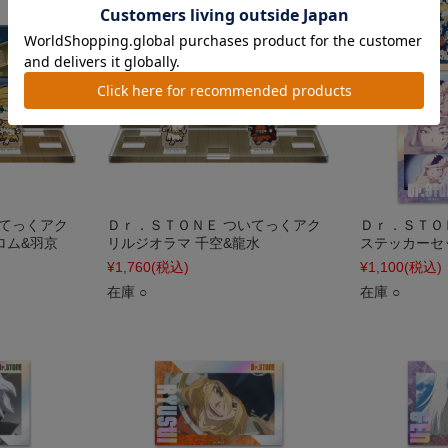
いてっくアク
Ｄｒ．ＳＴＯＮＥ ついてっくアク
Ｄｒ．ＳＴＯ
ロム&羽京
リルジオラマ 千空&龍水
ステッカーセット
¥1,760
(税込)
¥1,100
(税込)
在庫 ○
在庫 ○