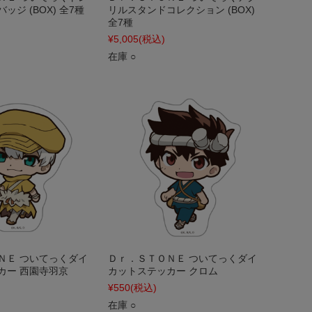
ジ (BOX) 全7種
リルスタンドコレクション (BOX)
全7種
¥5,005
(税込)
在庫 ○
ＮＥ ついてっくダイ
Ｄｒ．ＳＴＯＮＥ ついてっくダイ
カー 西園寺羽京
カットステッカー クロム
¥550
(税込)
在庫 ○