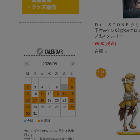
Ｄｒ．ＳＴＯＮＥ ク
千空&ゲン&龍水&クロ
ノ&スタンリー
¥500
(税込)
在庫 ○
2026/08
日
月
火
水
木
金
土
1
2
3
4
5
6
7
8
9
10
11
12
13
14
15
16
17
18
19
20
21
22
23
24
25
26
27
28
29
30
31
■
■
今日
休業日
カレンダーのオレンジの日付は休業
日です。
サポート・発送はお休みさせて頂い