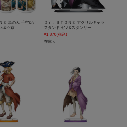
Ｅ 湯のみ 千空&ゲ
Ｄｒ．ＳＴＯＮＥ アクリルキャラ
ロム&羽京
スタンド ゼノ&スタンリー
¥1,870
(税込)
在庫 ○