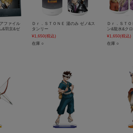
リアファイル
Ｄｒ．ＳＴＯＮＥ 湯のみ ゼノ&ス
Ｄｒ．ＳＴＯＮ
ム&羽京&ゼ
タンリー
ン&龍水&ク
¥1,650
(税込)
¥1,650
(税込)
在庫 ○
在庫 ○