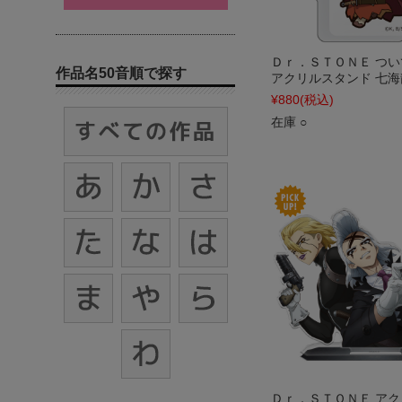
Ｄｒ．ＳＴＯＮＥ つ
作品名50音順で探す
アクリルスタンド 七海
¥880
(税込)
在庫 ○
Ｄｒ．ＳＴＯＮＥ ア