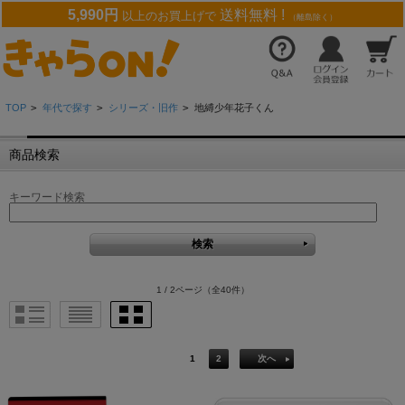
5,990円
送料無料 !
以上のお買上げで
（離島除く）
TOP
>
年代で探す
>
シリーズ・旧作
>
地縛少年花子くん
商品検索
キーワード検索
1 / 2ページ
（全40件）
1
2
次へ