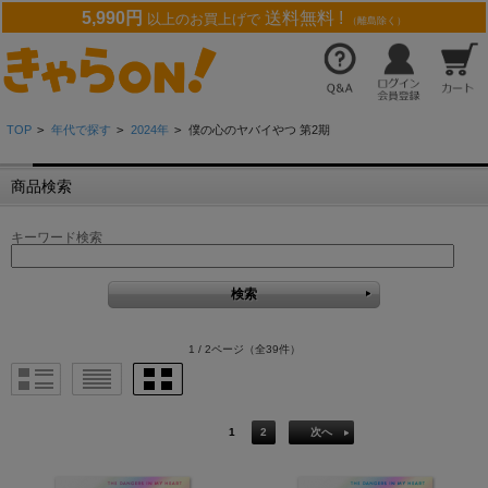
5,990円
送料無料 !
以上のお買上げで
（離島除く）
TOP
>
年代で探す
>
2024年
>
僕の心のヤバイやつ 第2期
商品検索
キーワード検索
1 / 2ページ
（全39件）
1
2
次へ