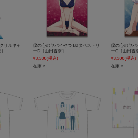
アクリルキャ
僕の心のヤバイやつ B2タペストリ
僕の心のヤバ
奈］
ーD［山田杏奈］
ーC［山田杏
¥3,300
(税込)
¥3,300
(税込)
在庫 ○
在庫 ○