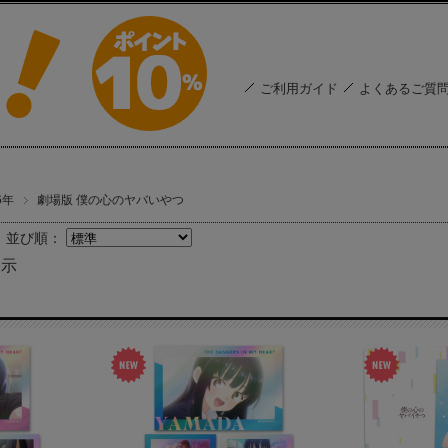
ご利用ガイド
よくあるご質
6年
劇場版 僕の心のヤバいやつ
並び順：
表示