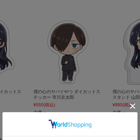
ダイカットス
僕の心のヤバイやつ ダイカットス
僕の心のヤバ
テッカー 市川京太郎
スタンド 山
¥550
(税込)
¥880
(税込)
在庫 ○
在庫 ○