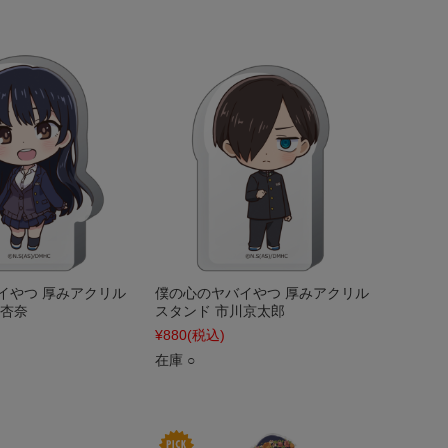
イやつ 厚みアクリル
僕の心のヤバイやつ 厚みアクリル
田杏奈
スタンド 市川京太郎
¥880
(税込)
在庫 ○