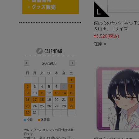
僕の心のヤバイやつ T
＆山田］ Lサイズ
¥3,520
(税込)
在庫 ○
2026/08
日
月
火
水
木
金
土
1
2
3
4
5
6
7
8
9
10
11
12
13
14
15
16
17
18
19
20
21
22
23
24
25
26
27
28
29
30
31
■
■
今日
休業日
カレンダーのオレンジの日付は休業
日です。
サポート・発送はお休みさせて頂い