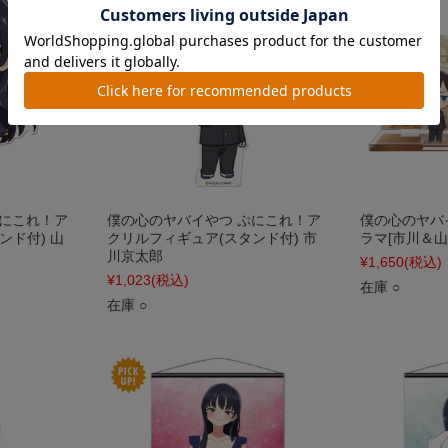
ぷにこれ！ア
僕の心のヤバイやつ ぷにこれ！ア
僕の心のヤバ
ンド付) 山
クリルフィギュア(スタンド付) 市
ラマ[市川＆山
川京太郎
¥1,650
(税込)
¥1,023
(税込)
在庫 ○
在庫 ○