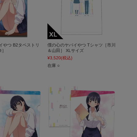
イやつ B2タペストリ
僕の心のヤバイやつ Tシャツ［市川
奈］
＆山田］ XLサイズ
¥3,520
(税込)
在庫 ○