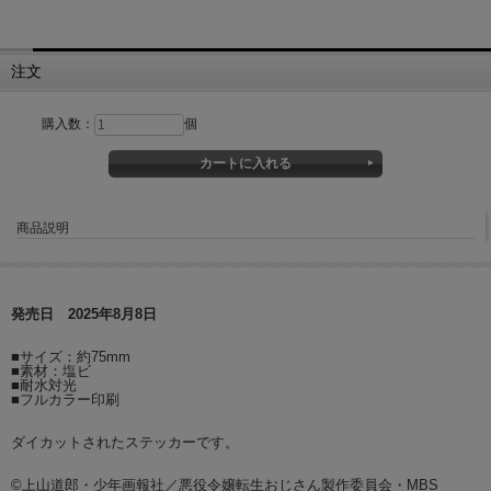
注文
購入数：
個
商品説明
発売日 2025年8月8日
■サイズ：約75mm
■素材：塩ビ
■耐水対光
■フルカラー印刷
ダイカットされたステッカーです。
©上山道郎・少年画報社／悪役令嬢転生おじさん製作委員会・MBS