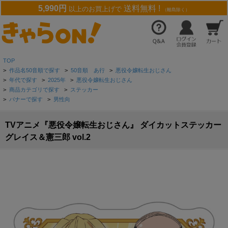
5,990円
送料無料 !
以上のお買上げで
（離島除く）
TOP
>
作品名50音順で探す
>
50音順 あ行
>
悪役令嬢転生おじさん
>
年代で探す
>
2025年
>
悪役令嬢転生おじさん
>
商品カテゴリで探す
>
ステッカー
>
バナーで探す
>
男性向
TVアニメ『悪役令嬢転生おじさん』 ダイカットステッカー
グレイス＆憲三郎 vol.2