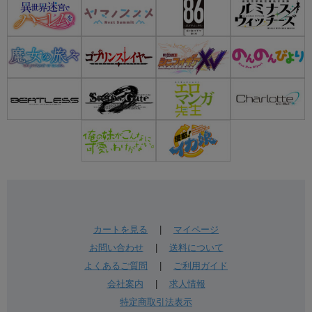
カートを見る
|
マイページ
お問い合わせ
|
送料について
よくあるご質問
|
ご利用ガイド
会社案内
|
求人情報
特定商取引法表示