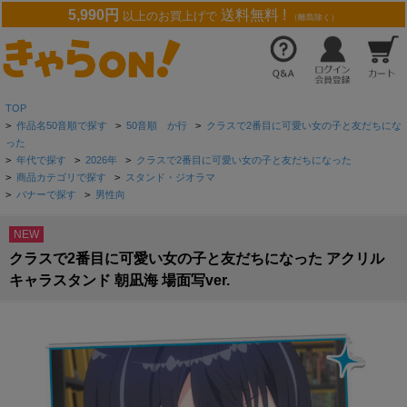
5,990円
送料無料 !
以上のお買上げで
（離島除く）
TOP
>
作品名50音順で探す
>
50音順 か行
>
クラスで2番目に可愛い女の子と友だちにな
った
>
年代で探す
>
2026年
>
クラスで2番目に可愛い女の子と友だちになった
>
商品カテゴリで探す
>
スタンド・ジオラマ
>
バナーで探す
>
男性向
NEW
クラスで2番目に可愛い女の子と友だちになった アクリル
キャラスタンド 朝凪海 場面写ver.