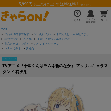
5,990円
送料無料 !
以上のお買上げで
（離島除く）
TOP
>
作品名50音順で探す
>
50音順 た行
>
千歳くんはラムネ瓶のなか
>
年代で探す
>
2025年
>
千歳くんはラムネ瓶のなか
>
商品カテゴリで探す
>
スタンド・ジオラマ
>
バナーで探す
>
男性向
PICK UP
TVアニメ『千歳くんはラムネ瓶のなか』 アクリルキャラス
タンド 柊夕湖