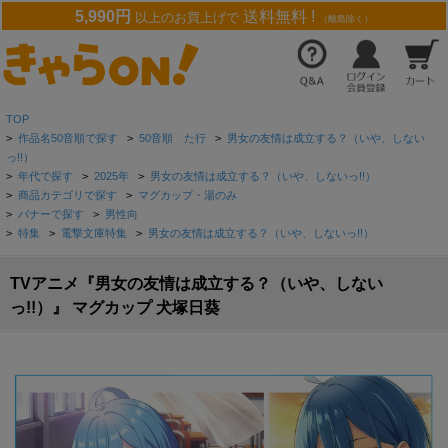
5,990円
送料無料 !
以上のお買上げで
（離島除く）
TOP
>
作品名50音順で探す
>
50音順 た行
>
男女の友情は成立する？（いや、しない
っ!!）
>
年代で探す
>
2025年
>
男女の友情は成立する？（いや、しないっ!!）
>
商品カテゴリで探す
>
マグカップ・湯のみ
>
バナーで探す
>
男性向
>
特集
>
電撃文庫特集
>
男女の友情は成立する？（いや、しないっ!!）
TVアニメ『男女の友情は成立する？（いや、しない
っ!!）』 マグカップ 犬塚日葵