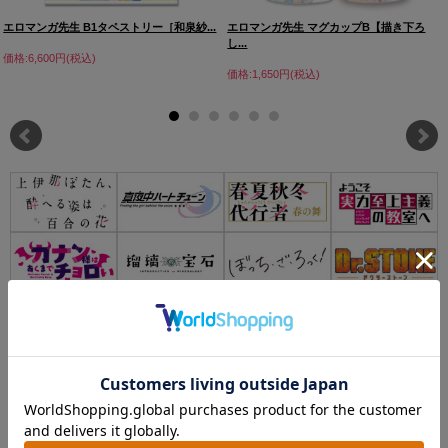
エロマンガ先生 B1タペストリー［和泉紗...
エロマンガ先生 マグカップB【描き下ろ
し...
価格:6,600円(税込)
価格:1,650円(税込)