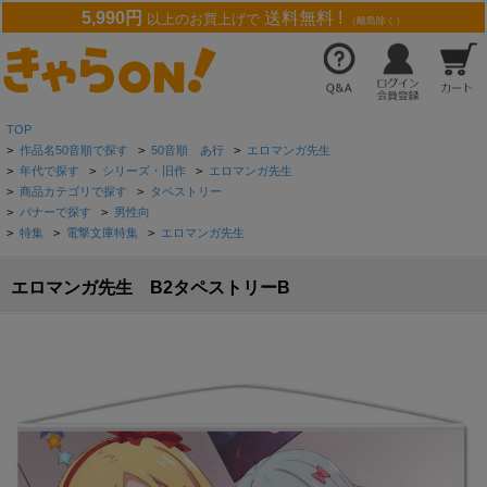
5,990円
送料無料 !
以上のお買上げで
（離島除く）
TOP
>
作品名50音順で探す
>
50音順 あ行
>
エロマンガ先生
>
年代で探す
>
シリーズ・旧作
>
エロマンガ先生
>
商品カテゴリで探す
>
タペストリー
>
バナーで探す
>
男性向
>
特集
>
電撃文庫特集
>
エロマンガ先生
エロマンガ先生 B2タペストリーB