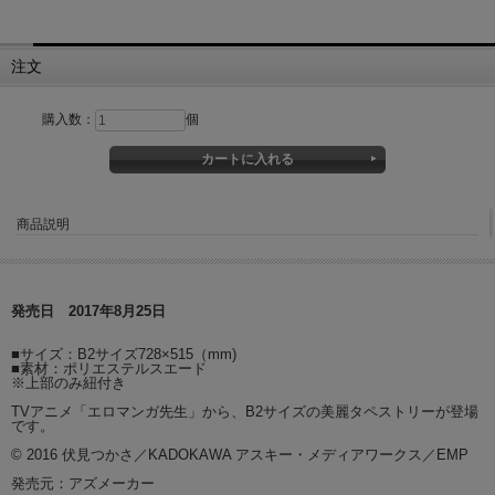
注文
購入数：
個
商品説明
発売日 2017年8月25日
■サイズ：B2サイズ728×515（mm)
■素材：ポリエステルスエード
※上部のみ紐付き
TVアニメ「エロマンガ先生」から、B2サイズの美麗タペストリーが登場
です。
© 2016 伏見つかさ／KADOKAWA アスキー・メディアワークス／EMP
発売元：アズメーカー