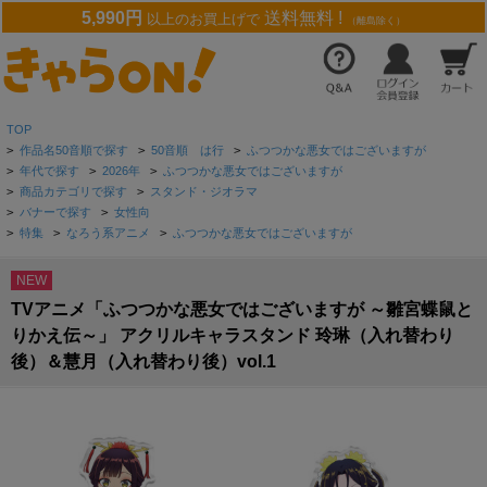
5,990円
送料無料 !
以上のお買上げで
（離島除く）
TOP
>
作品名50音順で探す
>
50音順 は行
>
ふつつかな悪女ではございますが
>
年代で探す
>
2026年
>
ふつつかな悪女ではございますが
>
商品カテゴリで探す
>
スタンド・ジオラマ
>
バナーで探す
>
女性向
>
特集
>
なろう系アニメ
>
ふつつかな悪女ではございますが
NEW
TVアニメ「ふつつかな悪女ではございますが ～雛宮蝶鼠と
りかえ伝～」 アクリルキャラスタンド 玲琳（入れ替わり
後）＆慧月（入れ替わり後）vol.1