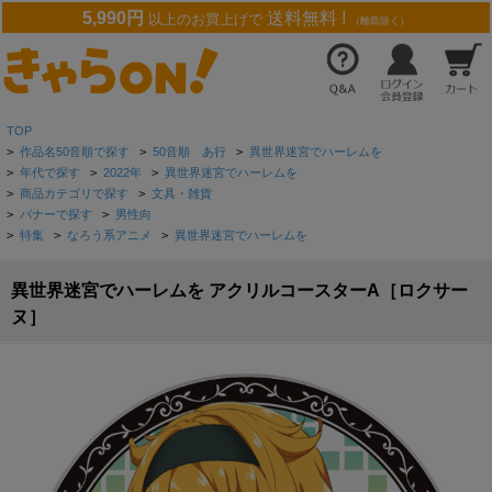
5,990円
送料無料 !
以上のお買上げで
（離島除く）
TOP
>
作品名50音順で探す
>
50音順 あ行
>
異世界迷宮でハーレムを
>
年代で探す
>
2022年
>
異世界迷宮でハーレムを
>
商品カテゴリで探す
>
文具・雑貨
>
バナーで探す
>
男性向
>
特集
>
なろう系アニメ
>
異世界迷宮でハーレムを
異世界迷宮でハーレムを アクリルコースターA［ロクサー
ヌ］