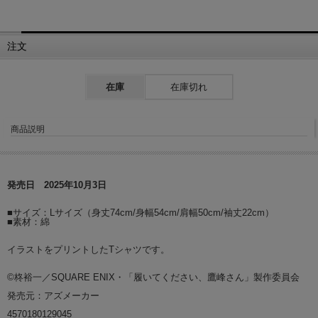
注文
在庫
在庫切れ
商品説明
発売日 2025年10月3日
■サイズ：Lサイズ（身丈74cm/身幅54cm/肩幅50cm/袖丈22cm）
■素材：綿
イラストをプリントしたTシャツです。
©柊裕一／SQUARE ENIX・「履いてください、鷹峰さん」製作委員会
発売元：アズメーカー
4570180129045