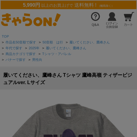
5,990円
送料無料 !
以上のお買上げで
（離島除く）
TOP
>
作品名50音順で探す
>
50音順 は行
>
履いてください、鷹峰さん
>
年代で探す
>
2025年
>
履いてください、鷹峰さん
>
商品カテゴリで探す
>
Tシャツ・アパレル
>
バナーで探す
>
男性向
履いてください、鷹峰さん Tシャツ 鷹峰高嶺 ティザービジ
ュアルver. Lサイズ