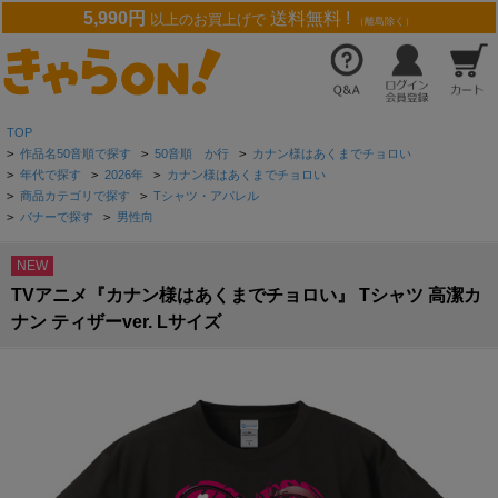
5,990円
送料無料 !
以上のお買上げで
（離島除く）
TOP
>
作品名50音順で探す
>
50音順 か行
>
カナン様はあくまでチョロい
>
年代で探す
>
2026年
>
カナン様はあくまでチョロい
>
商品カテゴリで探す
>
Tシャツ・アパレル
>
バナーで探す
>
男性向
NEW
TVアニメ『カナン様はあくまでチョロい』 Tシャツ 高潔カ
ナン ティザーver. Lサイズ