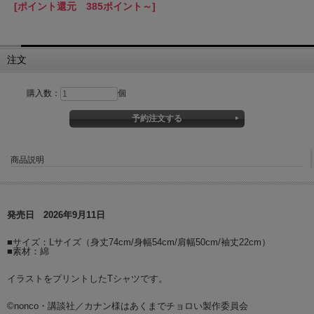
[ポイント還元 385ポイント～]
注文
購入数：
個
商品説明
発売日 2026年9月11日
■サイズ：Lサイズ（身丈74cm/身幅54cm/肩幅50cm/袖丈22cm）
■素材：綿
イラストをプリントしたTシャツです。
©nonco・講談社／カナン様はあくまでチョロい製作委員会