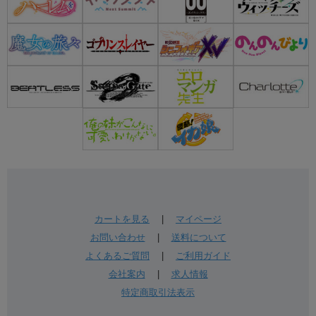
カートを見る
|
マイページ
お問い合わせ
|
送料について
よくあるご質問
|
ご利用ガイド
会社案内
|
求人情報
特定商取引法表示