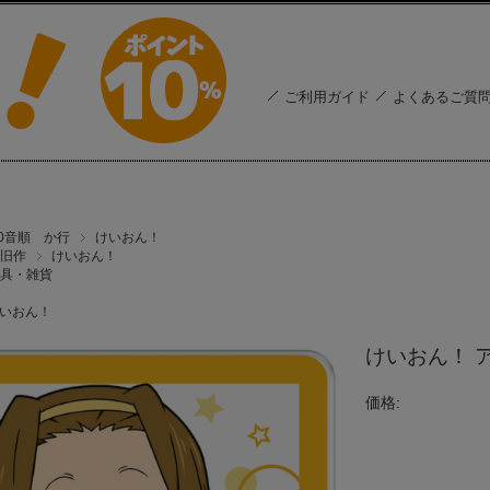
ご利用ガイド
よくあるご質
50音順 か行
けいおん！
旧作
けいおん！
具・雑貨
いおん！
けいおん！ 
価格: