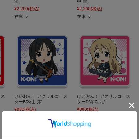
澪］
中 律］
¥2,200
(税込)
¥2,200
(税込)
在庫 ○
在庫 ○
ース
けいおん！ アクリルコース
けいおん！ アクリルコース
ターB[秋山 澪]
ターD[琴吹 紬]
¥880
(税込)
¥880
(税込)
在庫 ○
在庫 ○