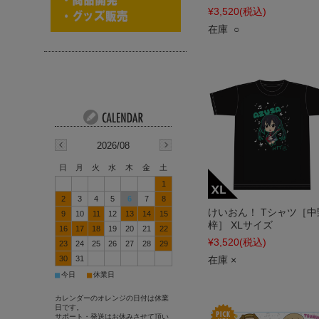
¥3,520
(税込)
在庫 ○
2026/08
日
月
火
水
木
金
土
1
2
3
4
5
6
7
8
けいおん！ Tシャツ［中
9
10
11
12
13
14
15
梓］ XLサイズ
16
17
18
19
20
21
22
¥3,520
(税込)
23
24
25
26
27
28
29
30
31
在庫 ×
■
■
今日
休業日
カレンダーのオレンジの日付は休業
日です。
サポート・発送はお休みさせて頂い