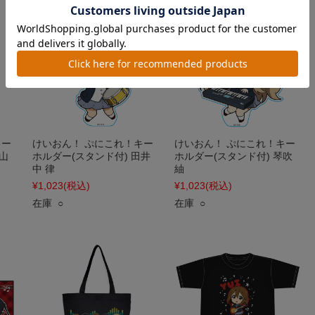
キー
けいおん！ ぷにこれ！キー
けいおん！ ぷにこれ！キー
山
ホルダー(スタンド付) 田井
ホルダー(スタンド付) 琴吹
中 律
紬
¥1,023
(税込)
¥1,023
(税込)
在庫 ○
在庫 ○