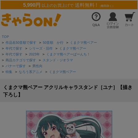
5,990円
送料無料 !
以上のお買上げで
（離島除く）
TOP
>
作品名50音順で探す
>
50音順 か行
>
くまクマ熊ベアー
>
年代で探す
>
シリーズ・旧作
>
くまクマ熊ベアー
>
年代で探す
>
2023年
>
くまクマ熊ベアーぱーんち！
>
商品カテゴリで探す
>
スタンド・ジオラマ
>
バナーで探す
>
男性向
>
特集
>
なろう系アニメ
>
くまクマ熊ベアー
くまクマ熊ベアー アクリルキャラスタンド［ユナ］【描き
下ろし】