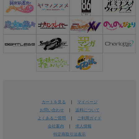
カートを見る
|
マイページ
お問い合わせ
|
送料について
よくあるご質問
|
ご利用ガイド
会社案内
|
求人情報
特定商取引法表示