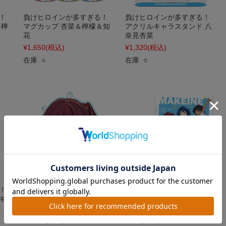
！
負けヒロインが多すぎる！
負けヒロインが多すぎる！
＆檸
マグカップ 杏菜＆檸檬＆知
アクリルキャラスタンド 八
花
奈見杏菜
¥1,650
(税込)
¥1,320
(税込)
在庫 ○
在庫 ○
！
負けヒロインが多すぎる！
負けヒロインが多すぎる！
ギ
ぷにこれ！アクリルフィギ
クリアファイル 杏菜＆檸檬
ュア 小鞠知花
＆知花
¥1,023
(税込)
¥500
(税込)