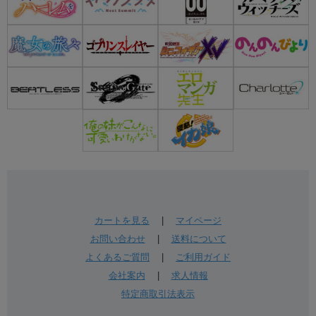
カートを見る
|
マイページ
お問い合わせ
|
送料について
よくあるご質問
|
ご利用ガイド
会社案内
|
求人情報
特定商取引法表示