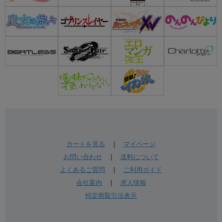
カートを見る
|
マイページ
お問い合わせ
|
送料について
よくあるご質問
|
ご利用ガイド
会社案内
|
求人情報
特定商取引法表示