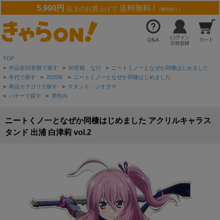
5,990円
送料無料 !
以上のお買上げで
（離島除く）
TOP
>
作品名50音順で探す
>
50音順 な行
>
ニートくノ一となぜか同棲はじめました
>
年代で探す
>
2025年
>
ニートくノ一となぜか同棲はじめました
>
商品カテゴリで探す
>
スタンド・ジオラマ
>
バナーで探す
>
男性向
ニートくノ一となぜか同棲はじめました アクリルキャラス
タンド 出浦 白津莉 vol.2