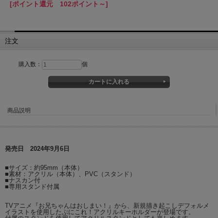
[ポイント還元 102ポイント～]
注文
購入数：
個
商品説明
発売日 2024年9月6日
■サイズ：約95mm（本体）
■素材：アクリル（本体）、PVC（スタンド）
■ナスカン付
■専用スタンド付属
TVアニメ『お兄ちゃんはおしまい！』から、新規描き起こしデフォルメ
イラストを使用したぷにこれ！アクリルキーホルダーが登場です。