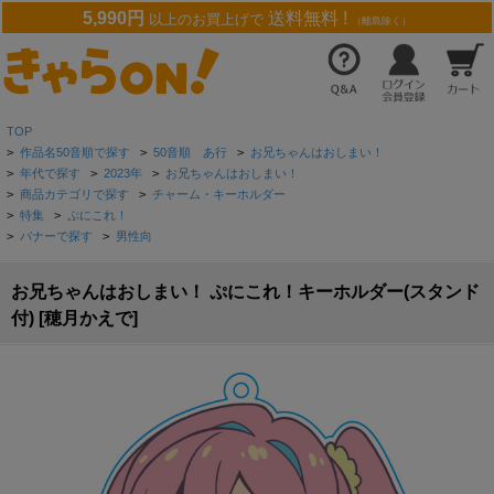
5,990円
送料無料 !
以上のお買上げで
（離島除く）
TOP
>
作品名50音順で探す
>
50音順 あ行
>
お兄ちゃんはおしまい！
>
年代で探す
>
2023年
>
お兄ちゃんはおしまい！
>
商品カテゴリで探す
>
チャーム・キーホルダー
>
特集
>
ぷにこれ！
>
バナーで探す
>
男性向
お兄ちゃんはおしまい！ ぷにこれ！キーホルダー(スタンド
付) [穂月かえで]