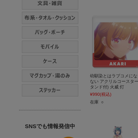
幼馴染とはラブコメにな
ない アクリルコースター
タンド付) 火威 灯
¥990
(税込)
在庫 ○
SNSでも情報発信中