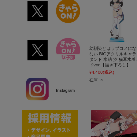
幼馴染とはラブコメにな
ない BIGアクリルキャラ
タンド 水萌 汐 猫耳水着
ドver.【描き下ろし】
¥4,400
(税込)
在庫 ○
Instagram