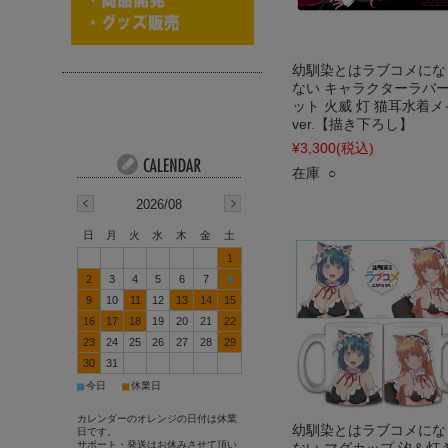
幼馴染とはラブコメにな
ない キャラクターラバ
ット 火威 灯 猫耳水着メ
ver.【描き下ろし】
¥3,300
(税込)
在庫 ○
2026/08
日
月
火
水
木
金
土
1
2
3
4
5
6
7
8
9
10
11
12
13
14
15
16
17
18
19
20
21
22
23
24
25
26
27
28
29
30
31
■
■
今日
休業日
カレンダーのオレンジの日付は休業
幼馴染とはラブコメにな
日です。
サポート・発送はお休みさせて頂い