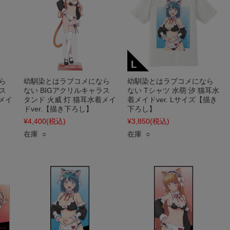
ら
幼馴染とはラブコメになら
幼馴染とはラブコメになら
ス
ない BIGアクリルキャラス
ない Tシャツ 水萌 汐 猫耳水
メイ
タンド 火威 灯 猫耳水着メイ
着メイドver. Lサイズ【描き
ドver.【描き下ろし】
下ろし】
¥4,400
(税込)
¥3,850
(税込)
在庫 ○
在庫 ○