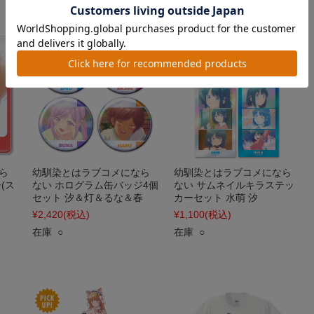
ら
幼馴染とはラブコメになら
幼馴染とはラブコメになら
(ス
ない ホログラム缶バッジ4個
ない サムネイルキラステッ
セット 汐＆灯＆るな＆春
カーセット 水萌 汐
¥2,420
(税込)
¥1,100
(税込)
在庫 ○
在庫 ○