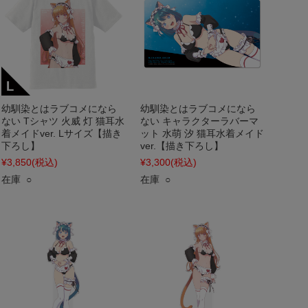
幼馴染とはラブコメになら
幼馴染とはラブコメになら
ない Tシャツ 火威 灯 猫耳水
ない キャラクターラバーマ
着メイドver. Lサイズ【描き
ット 水萌 汐 猫耳水着メイド
下ろし】
ver.【描き下ろし】
¥3,850
(税込)
¥3,300
(税込)
在庫 ○
在庫 ○