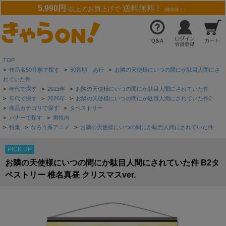
5,990円
送料無料 !
以上のお買上げで
（離島除く）
TOP
>
作品名50音順で探す
>
50音順 あ行
>
お隣の天使様にいつの間にか駄目人間にさ
れていた件
>
年代で探す
>
2023年
>
お隣の天使様にいつの間にか駄目人間にされていた件
>
年代で探す
>
2026年
>
お隣の天使様にいつの間にか駄目人間にされていた件2
>
商品カテゴリで探す
>
タペストリー
>
バナーで探す
>
男性向
>
特集
>
なろう系アニメ
>
お隣の天使様にいつの間にか駄目人間にされていた件
PICK UP
お隣の天使様にいつの間にか駄目人間にされていた件 B2タ
ペストリー 椎名真昼 クリスマスver.