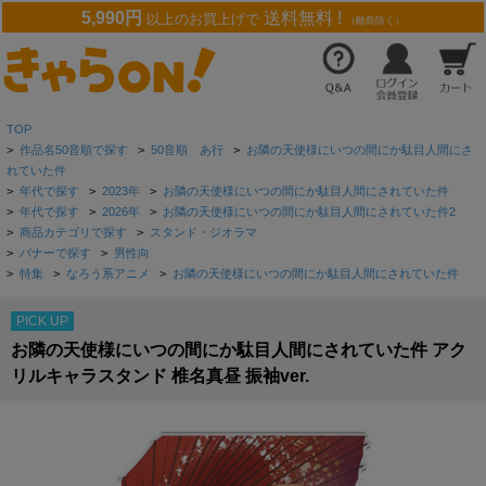
5,990円
送料無料 !
以上のお買上げで
（離島除く）
TOP
>
作品名50音順で探す
>
50音順 あ行
>
お隣の天使様にいつの間にか駄目人間にさ
れていた件
>
年代で探す
>
2023年
>
お隣の天使様にいつの間にか駄目人間にされていた件
>
年代で探す
>
2026年
>
お隣の天使様にいつの間にか駄目人間にされていた件2
>
商品カテゴリで探す
>
スタンド・ジオラマ
>
バナーで探す
>
男性向
>
特集
>
なろう系アニメ
>
お隣の天使様にいつの間にか駄目人間にされていた件
PICK UP
お隣の天使様にいつの間にか駄目人間にされていた件 アク
リルキャラスタンド 椎名真昼 振袖ver.