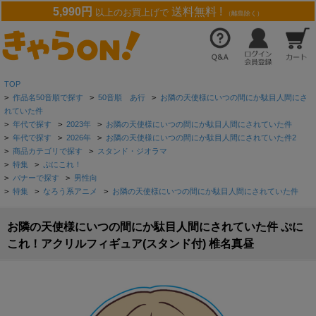
5,990円
送料無料 !
以上のお買上げで
（離島除く）
TOP
>
作品名50音順で探す
>
50音順 あ行
>
お隣の天使様にいつの間にか駄目人間にさ
れていた件
>
年代で探す
>
2023年
>
お隣の天使様にいつの間にか駄目人間にされていた件
>
年代で探す
>
2026年
>
お隣の天使様にいつの間にか駄目人間にされていた件2
>
商品カテゴリで探す
>
スタンド・ジオラマ
>
特集
>
ぷにこれ！
>
バナーで探す
>
男性向
>
特集
>
なろう系アニメ
>
お隣の天使様にいつの間にか駄目人間にされていた件
お隣の天使様にいつの間にか駄目人間にされていた件 ぷに
これ！アクリルフィギュア(スタンド付) 椎名真昼