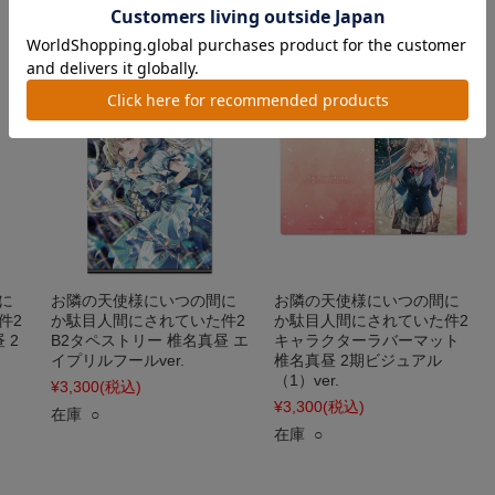
に
お隣の天使様にいつの間に
お隣の天使様にいつの間に
件2
か駄目人間にされていた件2
か駄目人間にされていた件2
 2
B2タペストリー 椎名真昼 エ
キャラクターラバーマット
イプリルフールver.
椎名真昼 2期ビジュアル
（1）ver.
¥3,300
(税込)
¥3,300
(税込)
在庫 ○
在庫 ○