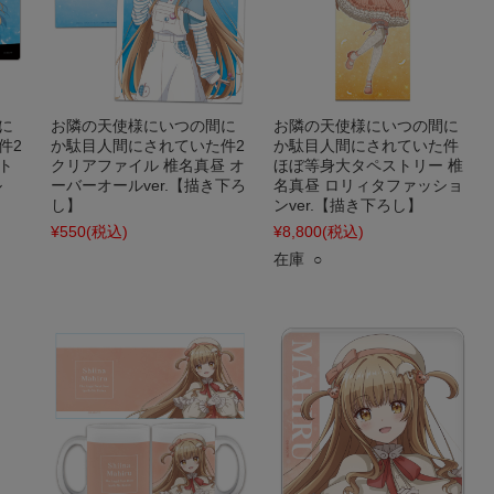
に
お隣の天使様にいつの間に
お隣の天使様にいつの間に
件2
か駄目人間にされていた件2
か駄目人間にされていた件
ト
クリアファイル 椎名真昼 オ
ほぼ等身大タペストリー 椎
ル
ーバーオールver.【描き下ろ
名真昼 ロリィタファッショ
し】
ンver.【描き下ろし】
¥550
(税込)
¥8,800
(税込)
在庫 ○