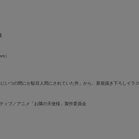
日
mm）
様にいつの間にか駄目人間にされていた件」から、新規描き下ろしイラス
イティブ／アニメ「お隣の天使様」製作委員会