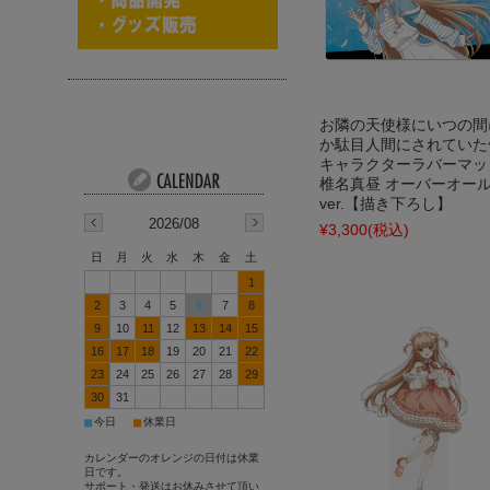
お隣の天使様にいつの間
か駄目人間にされていた
キャラクターラバーマッ
椎名真昼 オーバーオー
ver.【描き下ろし】
2026/08
¥3,300
(税込)
日
月
火
水
木
金
土
1
2
3
4
5
6
7
8
9
10
11
12
13
14
15
16
17
18
19
20
21
22
23
24
25
26
27
28
29
30
31
■
■
今日
休業日
カレンダーのオレンジの日付は休業
日です。
サポート・発送はお休みさせて頂い