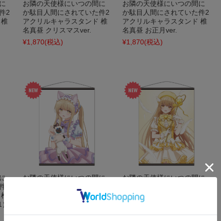
に
お隣の天使様にいつの間に
お隣の天使様にいつの間に
件2
か駄目人間にされていた件2
か駄目人間にされていた件2
 椎
アクリルキャラスタンド 椎
アクリルキャラスタンド 椎
名真昼 クリスマスver.
名真昼 お正月ver.
¥1,870
(税込)
¥1,870
(税込)
に
お隣の天使様にいつの間に
お隣の天使様にいつの間に
件2
か駄目人間にされていた件2
か駄目人間にされていた件2
 椎
B2タペストリー 椎名真昼 猫
B2タペストリー 椎名真昼 エ
1）
耳ロリィタファッションver.
イプリルフールver.2
¥3,300
(税込)
¥3,300
(税込)