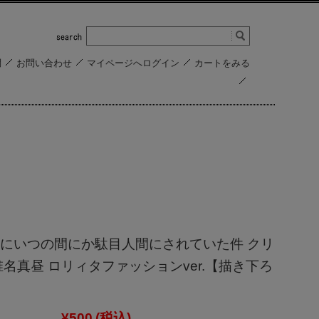
問
お問い合わせ
マイページへログイン
カートをみる
にいつの間にか駄目人間にされていた件 クリ
椎名真昼 ロリィタファッションver.【描き下ろ
¥500
(税込)