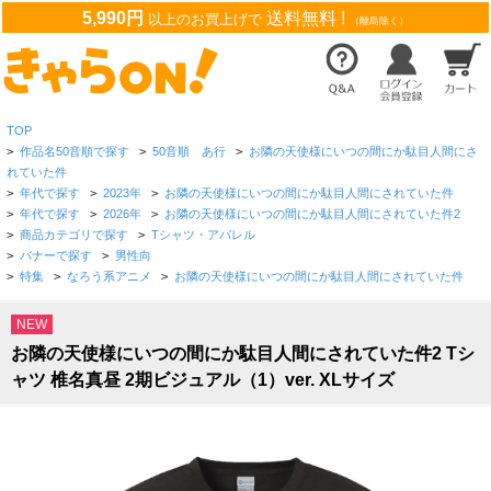
5,990円
送料無料 !
以上のお買上げで
（離島除く）
TOP
>
作品名50音順で探す
>
50音順 あ行
>
お隣の天使様にいつの間にか駄目人間にさ
れていた件
>
年代で探す
>
2023年
>
お隣の天使様にいつの間にか駄目人間にされていた件
>
年代で探す
>
2026年
>
お隣の天使様にいつの間にか駄目人間にされていた件2
>
商品カテゴリで探す
>
Tシャツ・アパレル
>
バナーで探す
>
男性向
>
特集
>
なろう系アニメ
>
お隣の天使様にいつの間にか駄目人間にされていた件
NEW
お隣の天使様にいつの間にか駄目人間にされていた件2 Tシ
ャツ 椎名真昼 2期ビジュアル（1）ver. XLサイズ