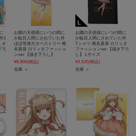
に
お隣の天使様にいつの間に
お隣の天使様にいつの間に
件2
か駄目人間にされていた件
か駄目人間にされていた件
 オ
ほぼ等身大タペストリー 椎
Tシャツ 椎名真昼 ロリィタ
下ろ
名真昼 ロリィタファッショ
ファッションver.【描き下ろ
ンver.【描き下ろし】
し】 Lサイズ
¥8,800
(税込)
¥3,520
(税込)
在庫 ○
在庫 ○