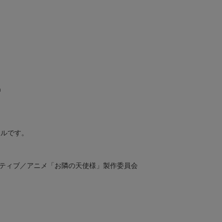
m
イルです。
イティブ／アニメ「お隣の天使様」製作委員会