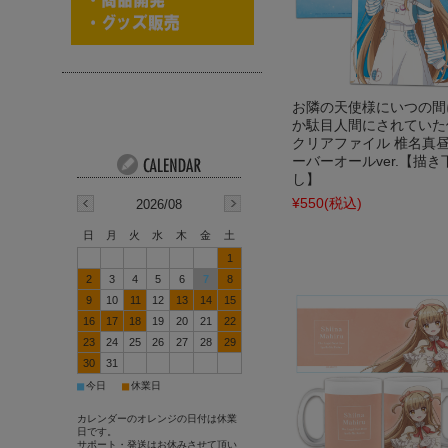
お隣の天使様にいつの間
か駄目人間にされていた
クリアファイル 椎名真昼
ーバーオールver.【描き
し】
¥550
(税込)
2026/08
日
月
火
水
木
金
土
1
2
3
4
5
6
7
8
9
10
11
12
13
14
15
16
17
18
19
20
21
22
23
24
25
26
27
28
29
30
31
■
■
今日
休業日
カレンダーのオレンジの日付は休業
日です。
サポート・発送はお休みさせて頂い