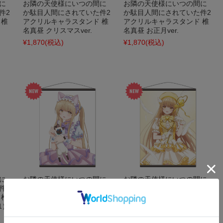
に
お隣の天使様にいつの間に
お隣の天使様にいつの間に
件2
か駄目人間にされていた件2
か駄目人間にされていた件2
 椎
アクリルキャラスタンド 椎
アクリルキャラスタンド 椎
名真昼 クリスマスver.
名真昼 お正月ver.
¥1,870
(税込)
¥1,870
(税込)
に
お隣の天使様にいつの間に
お隣の天使様にいつの間に
件2
か駄目人間にされていた件2
か駄目人間にされていた件2
 椎
B2タペストリー 椎名真昼 猫
B2タペストリー 椎名真昼 エ
1）
耳ロリィタファッションver.
イプリルフールver.2
¥3,300
(税込)
¥3,300
(税込)