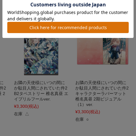
に
お隣の天使様にいつの間に
お隣の天使様にいつの間に
件2
か駄目人間にされていた件2
か駄目人間にされていた件2
 2
B2タペストリー 椎名真昼 エ
キャラクターラバーマット
イプリルフールver.
椎名真昼 2期ビジュアル
（1）ver.
¥3,300
(税込)
¥3,300
(税込)
在庫 △
在庫 ○