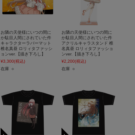
お隣の天使様にいつの間に
お隣の天使様にいつの間に
か駄目人間にされていた件
か駄目人間にされていた件
キャラクターラバーマット
アクリルキャラスタンド 椎
椎名真昼 ロリィタファッシ
名真昼 ロリィタファッショ
ョンver.【描き下ろし】
ンver.【描き下ろし】
¥3,300
(税込)
¥2,200
(税込)
在庫 ○
在庫 ○