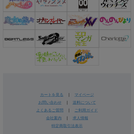
カートを見る
|
マイページ
お問い合わせ
|
送料について
よくあるご質問
|
ご利用ガイド
会社案内
|
求人情報
特定商取引法表示