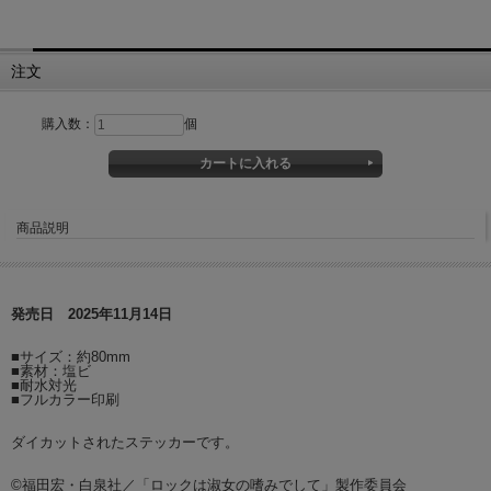
注文
購入数：
個
商品説明
発売日 2025年11月14日
■サイズ：約80mm
■素材：塩ビ
■耐水対光
■フルカラー印刷
ダイカットされたステッカーです。
©福田宏・白泉社／「ロックは淑女の嗜みでして」製作委員会