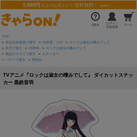
5,990円
送料無料 !
以上のお買上げで
（離島除く）
TOP
>
作品名50音順で探す
>
50音順 ら行
>
ロックは淑女の嗜みでして
>
年代で探す
>
2025年
>
ロックは淑女の嗜みでして
>
商品カテゴリで探す
>
ステッカー
>
バナーで探す
>
男性向
TVアニメ『ロックは淑女の嗜みでして』 ダイカットステッ
カー 黒鉄音羽