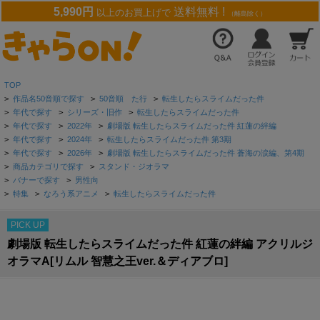
5,990円
送料無料 !
以上のお買上げで
（離島除く）
TOP
>
作品名50音順で探す
>
50音順 た行
>
転生したらスライムだった件
>
年代で探す
>
シリーズ・旧作
>
転生したらスライムだった件
>
年代で探す
>
2022年
>
劇場版 転生したらスライムだった件 紅蓮の絆編
>
年代で探す
>
2024年
>
転生したらスライムだった件 第3期
>
年代で探す
>
2026年
>
劇場版 転生したらスライムだった件 蒼海の涙編、第4期
>
商品カテゴリで探す
>
スタンド・ジオラマ
>
バナーで探す
>
男性向
>
特集
>
なろう系アニメ
>
転生したらスライムだった件
PICK UP
劇場版 転生したらスライムだった件 紅蓮の絆編 アクリルジ
オラマA[リムル 智慧之王ver.＆ディアブロ]