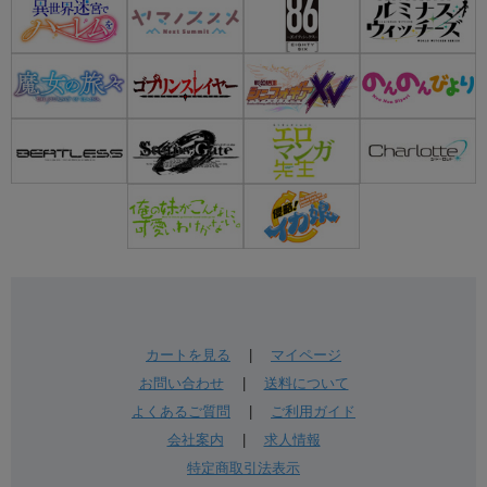
カートを見る
|
マイページ
お問い合わせ
|
送料について
よくあるご質問
|
ご利用ガイド
会社案内
|
求人情報
特定商取引法表示