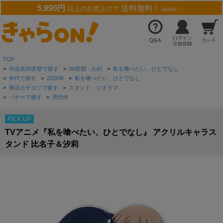
5,990円
送料無料 !
以上のお買上げで
（離島除く）
TOP
>
作品名50音順で探す
>
50音順 わ行
>
私を喰べたい、ひとでなし
>
年代で探す
>
2025年
>
私を喰べたい、ひとでなし
>
商品カテゴリで探す
>
スタンド・ジオラマ
>
バナーで探す
>
男性向
PICK UP
TVアニメ『私を喰べたい、ひとでなし』 アクリルキャラス
タンド 比名子＆汐莉