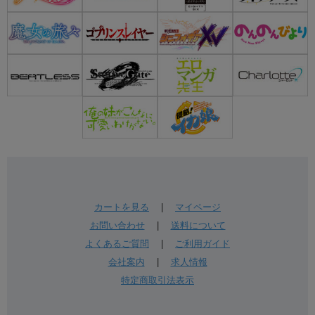
カートを見る
|
マイページ
お問い合わせ
|
送料について
よくあるご質問
|
ご利用ガイド
会社案内
|
求人情報
特定商取引法表示