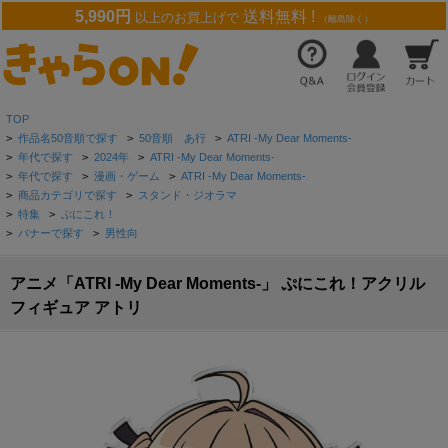
5,990円
送料無料 !
以上のお買上げで
（離島除く）
TOP
>
作品名50音順で探す
>
50音順 あ行
>
ATRI -My Dear Moments-
>
年代で探す
>
2024年
>
ATRI -My Dear Moments-
>
年代で探す
>
漫画・ゲーム
>
ATRI -My Dear Moments-
>
商品カテゴリで探す
>
スタンド・ジオラマ
>
特集
>
ぷにこれ！
>
バナーで探す
>
男性向
アニメ「ATRI -My Dear Moments-」 ぷにこれ！アクリル
フィギュア アトリ