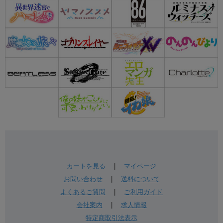
カートを見る
|
マイページ
お問い合わせ
|
送料について
よくあるご質問
|
ご利用ガイド
会社案内
|
求人情報
特定商取引法表示