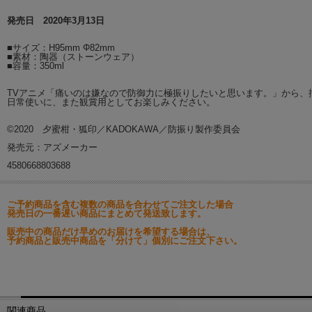
発売日 2020年3月13日
■サイズ：H95mm Φ82mm
■素材：陶器（ストーンウェア）
■容量：350ml
TVアニメ「痛いのは嫌なので防御力に極振りしたいと思います。」から、
日常使いに、また観賞用としてお楽しみください。
©2020 夕蜜柑・狐印／KADOKAWA／防振り製作委員会
発売元：アズメーカー
4580668803688
ご予約商品を含む複数の商品を合わせてご注文した場合
発売日の一番遅い商品にまとめて発送致します。
販売中の商品だけ早めのお届けを希望する場合は、
予約商品と販売中商品を「分けて」個別にご注文下さい。
関連商品