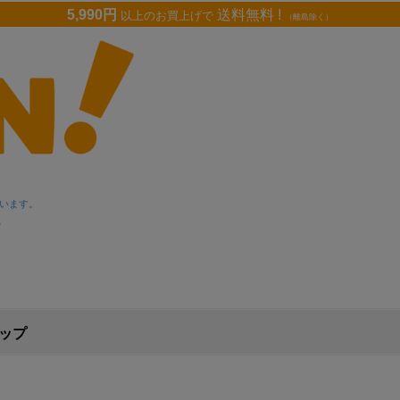
5,990円
送料無料 !
以上のお買上げで
（離島除く）
います。
。
ップ