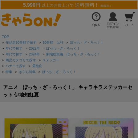
5,990円
送料無料 !
以上のお買上げで
（離島除く）
TOP
>
作品名50音順で探す
>
50音順 は行
>
ぼっち・ざ・ろっく！
>
年代で探す
>
2022年
>
ぼっち・ざ・ろっく！
>
年代で探す
>
2024年
>
劇場総集編 ぼっち・ざ・ろっく！
>
商品カテゴリで探す
>
ステッカー
>
バナーで探す
>
男性向
>
特集
>
きらら特集
>
ぼっち・ざ・ろっく！
アニメ「ぼっち・ざ・ろっく！」 キャラキラステッカーセ
ット 伊地知虹夏