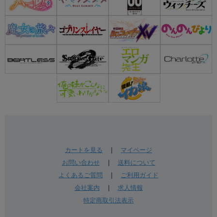
カートを見る
|
マイページ
お問い合わせ
|
送料について
よくあるご質問
|
ご利用ガイド
会社案内
|
求人情報
特定商取引法表示