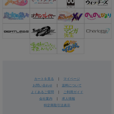
カートを見る
|
マイページ
お問い合わせ
|
送料について
よくあるご質問
|
ご利用ガイド
会社案内
|
求人情報
特定商取引法表示