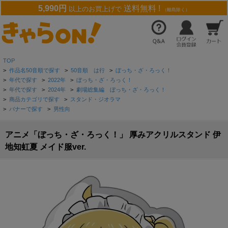
5,990円
送料無料 !
以上のお買上げで
（離島除く）
TOP
>
作品名50音順で探す
>
50音順 は行
>
ぼっち・ざ・ろっく！
>
年代で探す
>
2022年
>
ぼっち・ざ・ろっく！
>
年代で探す
>
2024年
>
劇場総集編 ぼっち・ざ・ろっく！
>
商品カテゴリで探す
>
スタンド・ジオラマ
>
バナーで探す
>
男性向
アニメ「ぼっち・ざ・ろっく！」 厚みアクリルスタンド 伊
地知虹夏 メイド服ver.