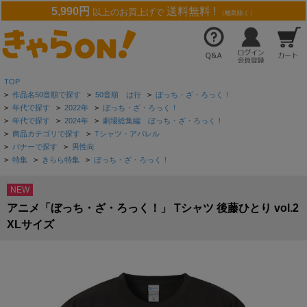
5,990円
送料無料 !
以上のお買上げで
（離島除く）
TOP
>
作品名50音順で探す
>
50音順 は行
>
ぼっち・ざ・ろっく！
>
年代で探す
>
2022年
>
ぼっち・ざ・ろっく！
>
年代で探す
>
2024年
>
劇場総集編 ぼっち・ざ・ろっく！
>
商品カテゴリで探す
>
Tシャツ・アパレル
>
バナーで探す
>
男性向
>
特集
>
きらら特集
>
ぼっち・ざ・ろっく！
NEW
アニメ「ぼっち・ざ・ろっく！」 Tシャツ 後藤ひとり vol.2
XLサイズ