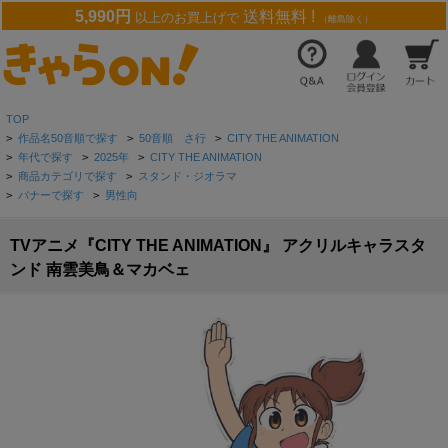
5,990円
送料無料 !
以上のお買上げで
（離島除く）
TOP
>
作品名50音順で探す
>
50音順 さ行
>
CITY THE ANIMATION
>
年代で探す
>
2025年
>
CITY THE ANIMATION
>
商品カテゴリで探す
>
スタンド・ジオラマ
>
バナーで探す
>
男性向
TVアニメ『CITY THE ANIMATION』 アクリルキャラスタ
ンド 南雲美鳥＆マカベェ