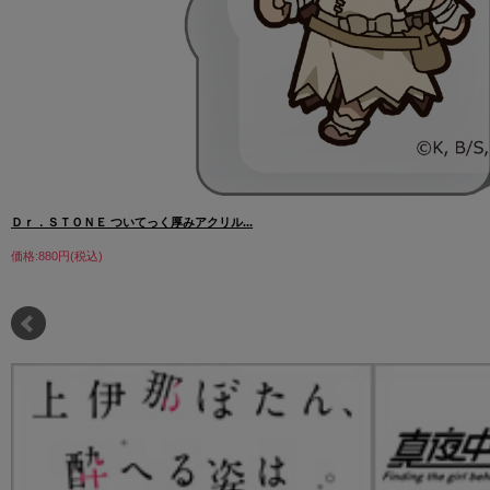
Ｄｒ．ＳＴＯＮＥ ついてっく厚みアクリル...
価格:880円(税込)