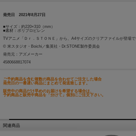
発売日 2021年8月27日
■サイズ：約220×310（mm）
■素材：ポリプロピレン
TVアニメ「Ｄｒ．ＳＴＯＮＥ」から、A4サイズのクリアファイルが登場で
© 米スタジオ・Boichi／集英社・Dr.STONE製作委員会
発売元：アズメーカー
4580668817074
ご予約商品を含む複数の商品を合わせてご注文した場合
発売日の一番遅い商品にまとめて発送致します。
販売中の商品だけ早めのお届けを希望する場合は、
予約商品と販売中商品を「分けて」個別にご注文下さい。
関連商品