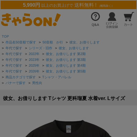
5,990円
送料無料 !
以上のお買上げで
（離島除く）
TOP
>
作品名50音順で探す
>
50音順 か行
>
彼女、お借りします
>
年代で探す
>
シリーズ・旧作
>
彼女、お借りします
>
年代で探す
>
2022年
>
彼女、お借りします 第2期
>
年代で探す
>
2023年
>
彼女、お借りします 第3期
>
年代で探す
>
2025年
>
彼女、お借りします 第4期
>
年代で探す
>
2026年
>
彼女、お借りします 第5期
>
商品カテゴリで探す
>
Tシャツ・アパレル
>
バナーで探す
>
男性向
彼女、お借りします Tシャツ 更科瑠夏 水着ver. Lサイズ