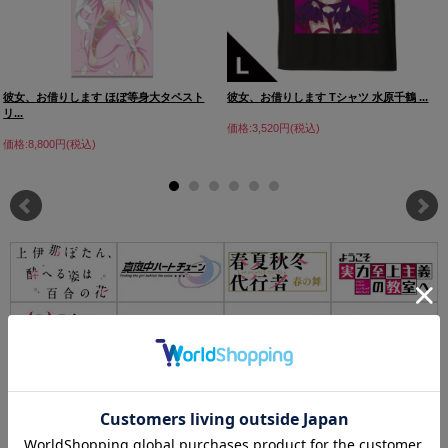
彼女、お借りします ほぼ等身大タペスト
彼女、お借りします Tシャツ 水原千鶴 ...
リ...
価格:3,520円(税込)
価格:8,800円(税込)