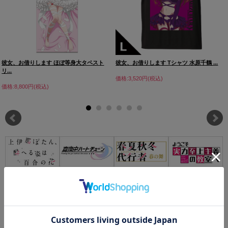
彼女、お借りします ほぼ等身大タペスト
彼女、お借りします Tシャツ 水原千鶴 ...
リ...
価格:3,520円(税込)
価格:8,800円(税込)