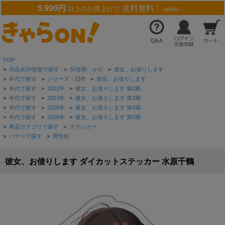
5,990円
送料無料 !
以上のお買上げで
（離島除く）
TOP
>
作品名50音順で探す
>
50音順 か行
>
彼女、お借りします
>
年代で探す
>
シリーズ・旧作
>
彼女、お借りします
>
年代で探す
>
2022年
>
彼女、お借りします 第2期
>
年代で探す
>
2023年
>
彼女、お借りします 第3期
>
年代で探す
>
2025年
>
彼女、お借りします 第4期
>
年代で探す
>
2026年
>
彼女、お借りします 第5期
>
商品カテゴリで探す
>
ステッカー
>
バナーで探す
>
男性向
彼女、お借りします ダイカットステッカー 水原千鶴