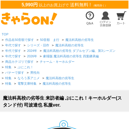
5,990円
送料無料 !
以上のお買上げで
（離島除く）
TOP
>
作品名50音順で探す
>
50音順 ま行
>
魔法科高校の劣等生
>
年代で探す
>
シリーズ・旧作
>
魔法科高校の劣等生
>
年代で探す
>
2024年
>
魔法科高校の劣等生 ダブルセブン編、第3シーズン
>
年代で探す
>
2026年
>
劇場版 魔法科高校の劣等生 四葉継承編
>
商品カテゴリで探す
>
チャーム・キーホルダー
>
特集
>
ぷにこれ！
>
バナーで探す
>
男性向
>
特集
>
なろう系アニメ
>
魔法科高校の劣等生
>
特集
>
電撃文庫特集
>
魔法科高校の劣等生
魔法科高校の劣等生 来訪者編 ぷにこれ！キーホルダー(ス
タンド付) 司波達也 私服ver.