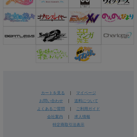
カートを見る
|
マイページ
お問い合わせ
|
送料について
よくあるご質問
|
ご利用ガイド
会社案内
|
求人情報
特定商取引法表示