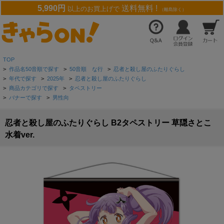
5,990円
送料無料 !
以上のお買上げで
（離島除く）
TOP
>
作品名50音順で探す
>
50音順 な行
>
忍者と殺し屋のふたりぐらし
>
年代で探す
>
2025年
>
忍者と殺し屋のふたりぐらし
>
商品カテゴリで探す
>
タペストリー
>
バナーで探す
>
男性向
忍者と殺し屋のふたりぐらし B2タペストリー 草隠さとこ
水着ver.