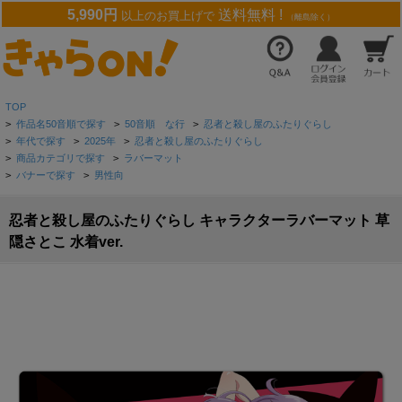
5,990円
送料無料 !
以上のお買上げで
（離島除く）
TOP
>
作品名50音順で探す
>
50音順 な行
>
忍者と殺し屋のふたりぐらし
>
年代で探す
>
2025年
>
忍者と殺し屋のふたりぐらし
>
商品カテゴリで探す
>
ラバーマット
>
バナーで探す
>
男性向
忍者と殺し屋のふたりぐらし キャラクターラバーマット 草
隠さとこ 水着ver.