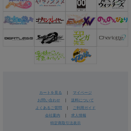
カートを見る
|
マイページ
お問い合わせ
|
送料について
よくあるご質問
|
ご利用ガイド
会社案内
|
求人情報
特定商取引法表示