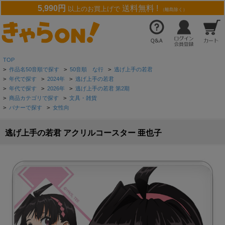
5,990円
送料無料 !
以上のお買上げで
（離島除く）
TOP
>
作品名50音順で探す
>
50音順 な行
>
逃げ上手の若君
>
年代で探す
>
2024年
>
逃げ上手の若君
>
年代で探す
>
2026年
>
逃げ上手の若君 第2期
>
商品カテゴリで探す
>
文具・雑貨
>
バナーで探す
>
女性向
逃げ上手の若君 アクリルコースター 亜也子