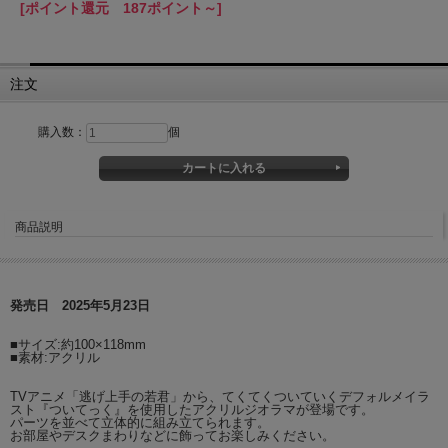
[ポイント還元 187ポイント～]
注文
購入数：
個
商品説明
発売日 2025年5月23日
■サイズ:約100×118mm
■素材:アクリル
TVアニメ「逃げ上手の若君」から、てくてくついていくデフォルメイラ
スト『ついてっく』を使用したアクリルジオラマが登場です。
パーツを並べて立体的に組み立てられます。
お部屋やデスクまわりなどに飾ってお楽しみください。