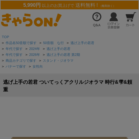
5,990円
送料無料 !
以上のお買上げで
（離島除く）
TOP
>
作品名50音順で探す
>
50音順 な行
>
逃げ上手の若君
>
年代で探す
>
2024年
>
逃げ上手の若君
>
年代で探す
>
2026年
>
逃げ上手の若君 第2期
>
商品カテゴリで探す
>
スタンド・ジオラマ
>
バナーで探す
>
女性向
逃げ上手の若君 ついてっくアクリルジオラマ 時行&雫&頼
重