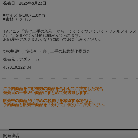
発売日 2025年5月23日
■サイズ:約100×118mm
■素材:アクリル
TVアニメ「逃げ上手の若君」から、てくてくついていくデフォルメイラス
パーツを並べて立体的に組み立てられます。
お部屋やデスクまわりなどに飾ってお楽しみください。
©松井優征／集英社・逃げ上手の若君製作委員会
発売元：アズメーカー
4570180122404
ご予約商品を含む複数の商品を合わせてご注文した場合
発売日の一番遅い商品にまとめて発送致します。
販売中の商品だけ早めのお届けを希望する場合は、
予約商品と販売中商品を「分けて」個別にご注文下さい。
関連商品