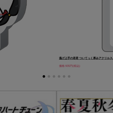
逃げ上手の若君 ついてっく厚みアクリルス..
価格:935円(税込)