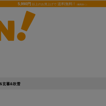
5,990円
送料無料 !
以上のお買上げで
（離島除く）
&玄蕃&吹雪