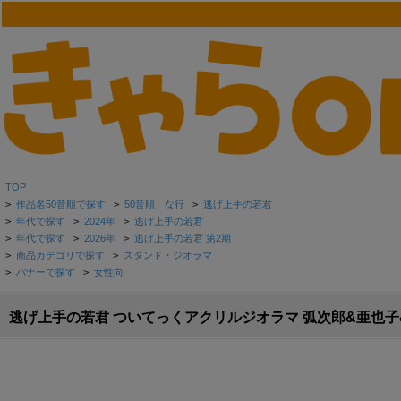
TOP
>
作品名50音順で探す
>
50音順 な行
>
逃げ上手の若君
>
年代で探す
>
2024年
>
逃げ上手の若君
>
年代で探す
>
2026年
>
逃げ上手の若君 第2期
>
商品カテゴリで探す
>
スタンド・ジオラマ
>
バナーで探す
>
女性向
逃げ上手の若君 ついてっくアクリルジオラマ 弧次郎&亜也子