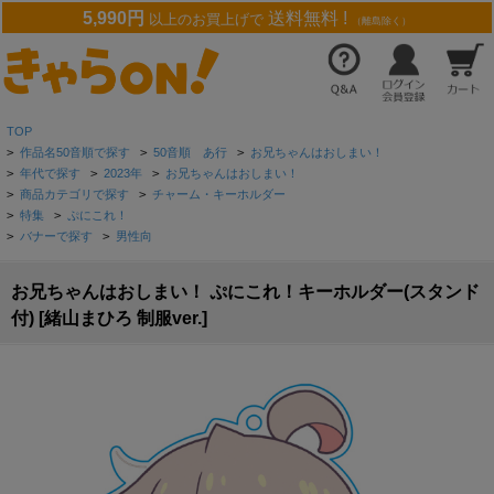
5,990円
送料無料 !
以上のお買上げで
（離島除く）
TOP
>
作品名50音順で探す
>
50音順 あ行
>
お兄ちゃんはおしまい！
>
年代で探す
>
2023年
>
お兄ちゃんはおしまい！
>
商品カテゴリで探す
>
チャーム・キーホルダー
>
特集
>
ぷにこれ！
>
バナーで探す
>
男性向
お兄ちゃんはおしまい！ ぷにこれ！キーホルダー(スタンド
付) [緒山まひろ 制服ver.]