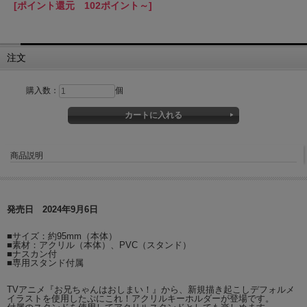
[ポイント還元 102ポイント～]
注文
購入数：
個
商品説明
発売日 2024年9月6日
■サイズ：約95mm（本体）
■素材：アクリル（本体）、PVC（スタンド）
■ナスカン付
■専用スタンド付属
TVアニメ『お兄ちゃんはおしまい！』から、新規描き起こしデフォルメ
イラストを使用したぷにこれ！アクリルキーホルダーが登場です。