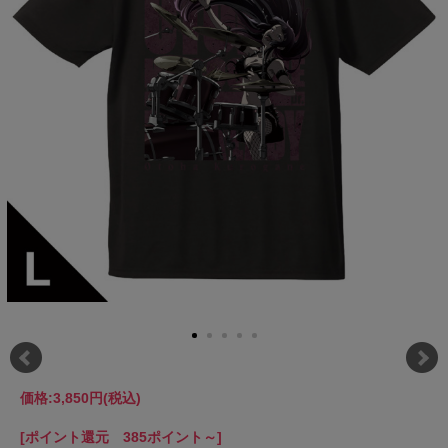
価格:
3,850円
(税込)
[ポイント還元 385ポイント～]