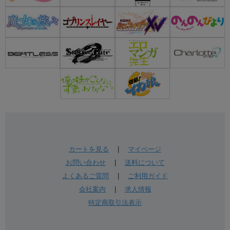
カートを見る
|
マイページ
お問い合わせ
|
送料について
よくあるご質問
|
ご利用ガイド
会社案内
|
求人情報
特定商取引法表示