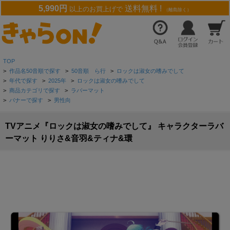
5,990円
送料無料 !
以上のお買上げで
（離島除く）
TOP
>
作品名50音順で探す
>
50音順 ら行
>
ロックは淑女の嗜みでして
>
年代で探す
>
2025年
>
ロックは淑女の嗜みでして
>
商品カテゴリで探す
>
ラバーマット
>
バナーで探す
>
男性向
TVアニメ『ロックは淑女の嗜みでして』 キャラクターラバ
ーマット りりさ&音羽&ティナ&環